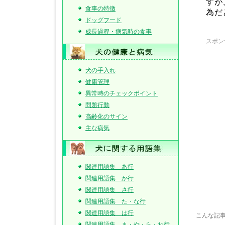
すが
食事の特徴
為だ
ドッグフード
成長過程・病気時の食事
スポン
犬の手入れ
健康管理
異常時のチェックポイント
問題行動
高齢化のサイン
主な病気
関連用語集 あ行
関連用語集 か行
関連用語集 さ行
関連用語集 た・な行
関連用語集 は行
こんな記
関連用語集 ま・や・ら・わ行