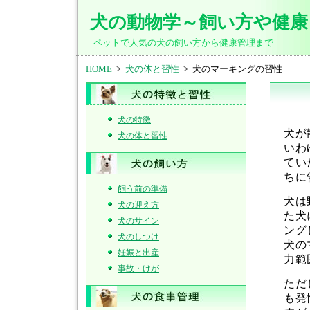
犬の動物学～飼い方や健康
ペットで人気の犬の飼い方から健康管理まで
HOME
>
犬の体と習性
> 犬のマーキングの習性
犬の特徴
犬が
犬の体と習性
いわ
てい
ちに
飼う前の準備
犬は
犬の迎え方
た犬
犬のサイン
ング
犬のしつけ
犬の
妊娠と出産
力範
事故・けが
ただ
も発