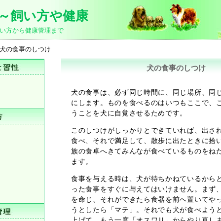
～飼い方や健康
い方から健康管理まで
 犬の食事のしつけ
犬の食事のしつけ
犬の食事は、必ず同じ時間に、同じ場所、同
にします。ものを食べるのはいつもここで、
うことを犬に自覚させるためです。
このしつけがしっかりとできていれば、出さ
食べ、それで満足して、散歩に出たときに拾
族の食卓へきてみんなが食べているものをね
ます。
食事を与える時は、犬が待ちかねているから
った食事をすぐに与えてはいけません。まず
を命じ、それができたら食器を前へ置いてや
うとしたら「マテ」。それでも犬が食べよう
上げて、もう一度「オスワリ」からやり直し