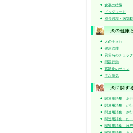
食事の特徴
ドッグフード
成長過程・病気時
犬の手入れ
健康管理
異常時のチェック
問題行動
高齢化のサイン
主な病気
関連用語集 あ行
関連用語集 か行
関連用語集 さ行
関連用語集 た・
関連用語集 は行
関連用語集 ま・