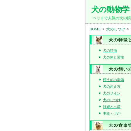
犬の動物学
ペットで人気の犬の飼
HOME
>
犬のしつけ
>
犬の特徴
犬の体と習性
飼う前の準備
犬の迎え方
犬のサイン
犬のしつけ
妊娠と出産
事故・けが